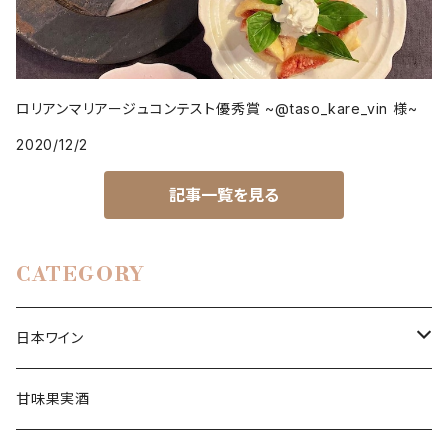
ロリアンマリアージュコンテスト優秀賞 ~@taso_kare_vin 様~
2020/12/2
記事一覧を見る
CATEGORY
日本ワイン
白ワイン
甘味果実酒