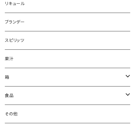
辛口ワイン
赤ワイン
リキュール
中口ワイン
フルボディ
ロゼワイン
ブランデー
甘口ワイン
ミディアムボディ
スパークリングワイン
スピリッツ
ライトボディ
果汁
辛口
箱
甘口
無料簡易箱
食品
有料贈答箱
調理キット
その他
1本用