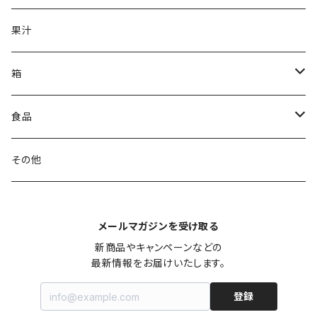
ライトボディ
果汁
辛口
箱
甘口
無料簡易箱
食品
有料贈答箱
調理キット
その他
1本用
メールマガジンを受け取る
2本用
新商品やキャンペーンなどの

最新情報をお届けいたします。
3本用
登録