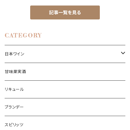
記事一覧を見る
CATEGORY
日本ワイン
白ワイン
甘味果実酒
辛口ワイン
赤ワイン
リキュール
中口ワイン
フルボディ
ロゼワイン
ブランデー
甘口ワイン
ミディアムボディ
スパークリングワイン
スピリッツ