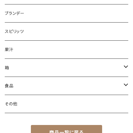
中口ワイン
フルボディ
ロゼワイン
ブランデー
甘口ワイン
ミディアムボディ
スパークリングワイン
スピリッツ
ライトボディ
果汁
辛口
箱
甘口
無料簡易箱
食品
有料贈答箱
調理キット
その他
1本用
商品一覧に戻る