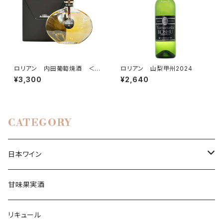
ロリアン 内田葡萄焼酒 ＜樽
ロリアン 山梨甲州2024
甲州＞（ブランデー）
¥3,300
¥2,640
CATEGORY
日本ワイン
白ワイン
甘味果実酒
辛口ワイン
赤ワイン
リキュール