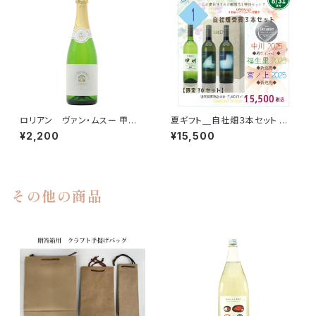
ロリアン ヴァン・ムスー 甲
夏ギフト＿自社畑３本セット ＜
州 （Vin Mousseux)
中川2025 × 福生里2025 × 宮
¥2,200
¥15,500
ノ上2025 ＞
その他の商品