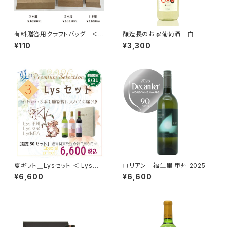
有料贈答用クラフトバッグ ＜1
醸造長のお家葡萄酒 白
本入り＿720ml用＞
¥110
¥3,300
夏ギフト＿Lysセット ＜ Lys甲
ロリアン 福生里 甲州 2025
州 × Lysロゼ × LysベーリーA
¥6,600
¥6,600
＞