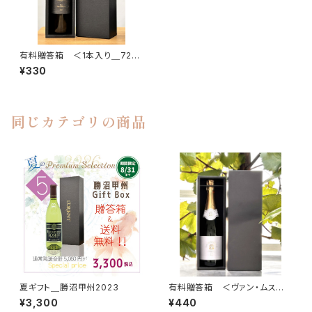
有料贈答箱 ＜1本入り＿720
ml＆750ml用＞
¥330
同じカテゴリの商品
夏ギフト＿勝沼甲州2023
有料贈答箱 ＜ヴァン・ムスー
用1本入り＞
¥3,300
¥440