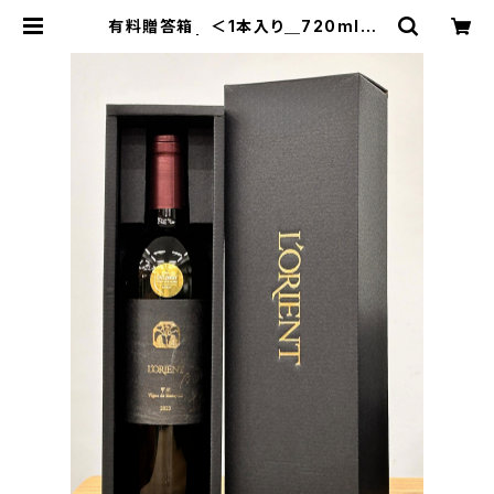
有料贈答箱 ＜1本入り＿720ml＆7
50ml用＞ | ロリアンワイン 白百合
醸造