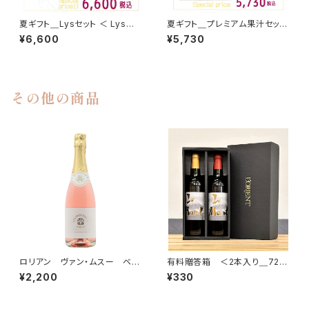
夏ギフト＿Lysセット ＜ Lys甲
夏ギフト＿プレミアム果汁セット
州 × Lysロゼ × LysベーリーA
＜ 甲州果汁 × マスカット・ベー
¥6,600
¥5,730
＞
リーＡ果汁 ＞
その他の商品
ロリアン ヴァン・ムスー ベー
有料贈答箱 ＜2本入り＿720
リーＡ ロゼ（Vin Mousseux)
ml＆750ml用＞
¥2,200
¥330