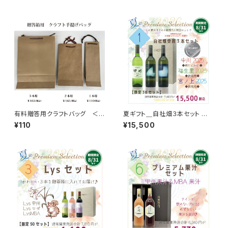
有料贈答用クラフトバッグ ＜1
夏ギフト＿自社畑３本セット ＜
本入り＿720ml用＞
中川2025 × 福生里2025 × 宮
¥110
¥15,500
ノ上2025 ＞