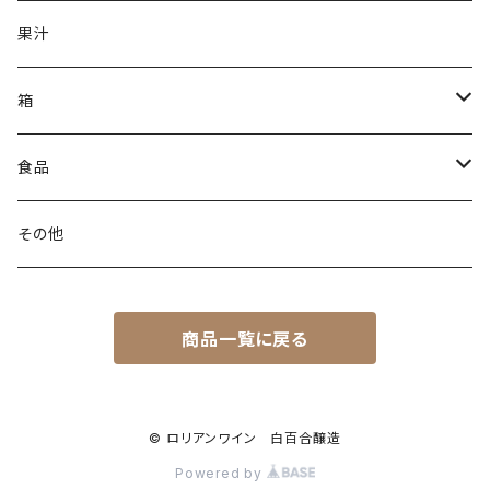
ライトボディ
果汁
辛口
箱
甘口
無料簡易箱
食品
有料贈答箱
調理キット
その他
1本用
商品一覧に戻る
2本用
3本用
© ロリアンワイン 白百合醸造
Powered by