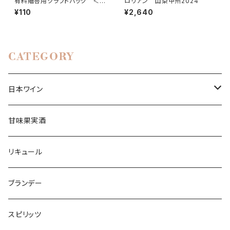
有料贈答用クラフトバッグ ＜1
ロリアン 山梨甲州2024
本入り＿720ml用＞
¥110
¥2,640
CATEGORY
日本ワイン
白ワイン
甘味果実酒
辛口ワイン
赤ワイン
リキュール
中口ワイン
フルボディ
ロゼワイン
ブランデー
甘口ワイン
ミディアムボディ
スパークリングワイン
スピリッツ