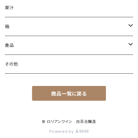
ライトボディ
果汁
辛口
箱
甘口
無料簡易箱
食品
有料贈答箱
調理キット
その他
1本用
商品一覧に戻る
2本用
3本用
© ロリアンワイン 白百合醸造
Powered by