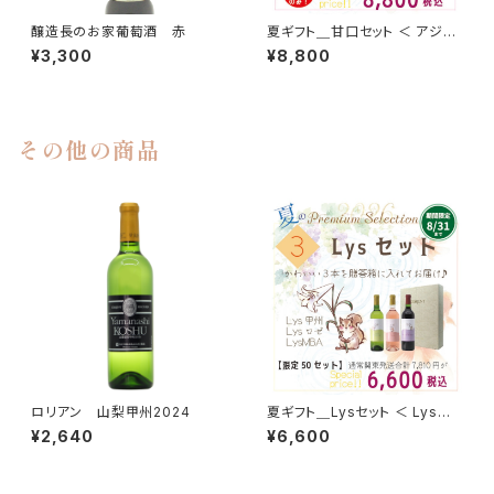
醸造長のお家葡萄酒 赤
夏ギフト＿甘口セット ＜ アジロ
ン2025 × Lysロゼ × さくらの
¥3,300
¥8,800
ワイン × さくらんぼのワイン ＞
その他の商品
ロリアン 山梨甲州2024
夏ギフト＿Lysセット ＜ Lys甲
州 × Lysロゼ × LysベーリーA
¥2,640
¥6,600
＞