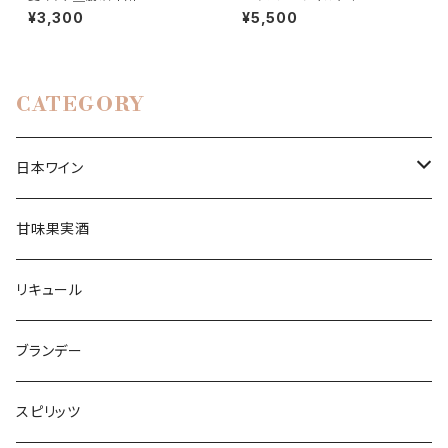
¥3,300
¥5,500
CATEGORY
日本ワイン
白ワイン
甘味果実酒
辛口ワイン
赤ワイン
リキュール
中口ワイン
フルボディ
ロゼワイン
ブランデー
甘口ワイン
ミディアムボディ
スパークリングワイン
スピリッツ