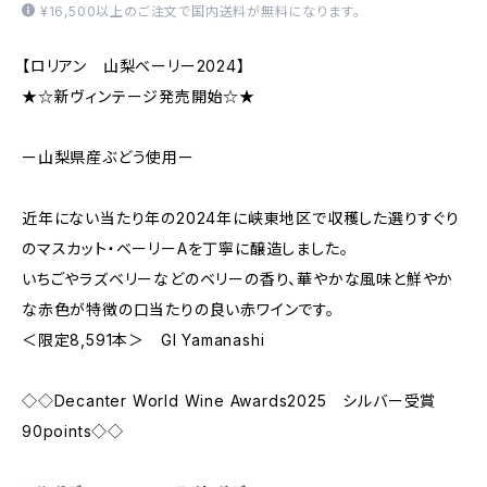
¥16,500以上のご注文で国内送料が無料になります。
【ロリアン 山梨ベーリー2024】
★☆新ヴィンテージ発売開始☆★
ー山梨県産ぶどう使用ー
近年にない当たり年の2024年に峡東地区で収穫した選りすぐり
のマスカット・ベーリーAを丁寧に醸造しました。
いちごやラズベリーなどのベリーの香り、華やかな風味と鮮やか
な赤色が特徴の口当たりの良い赤ワインです。
＜限定8,591本＞ GI Yamanashi
◇◇Decanter World Wine Awards2025 シルバー受賞
90points◇◇