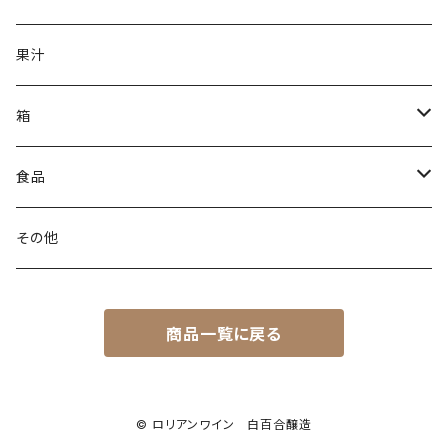
ライトボディ
果汁
辛口
箱
甘口
無料簡易箱
食品
有料贈答箱
調理キット
その他
1本用
商品一覧に戻る
2本用
3本用
© ロリアンワイン 白百合醸造