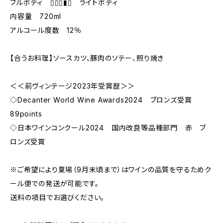
フルボディ ▯▯▯▮▯ ライトボディ
内容量 720ml
アルコール度数 12％
【合うお料理】ソースカツ、豚肉のソテー、照り焼き
＜＜前ヴィンテージ2023年受賞歴＞＞
◇Decanter World Wine Awards2024 ブロンズ受賞
89points
◇日本ワインコンクール2024 国内改良等品種部門 赤 ブ
ロンズ受賞
※ご希望により夏場（9月末頃まで）はワインの品質を守るためク
ール便での発送が可能です。
送料の項目でお選びください。