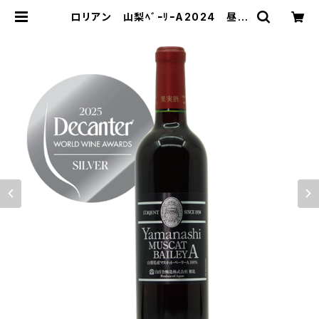
ロリアン 山梨ﾍﾞｰﾘｰA2024 昼め
し旅 で紹介された赤ワイン！の新ヴ
ィンテージ | ロリアンワイン 白百合
醸造