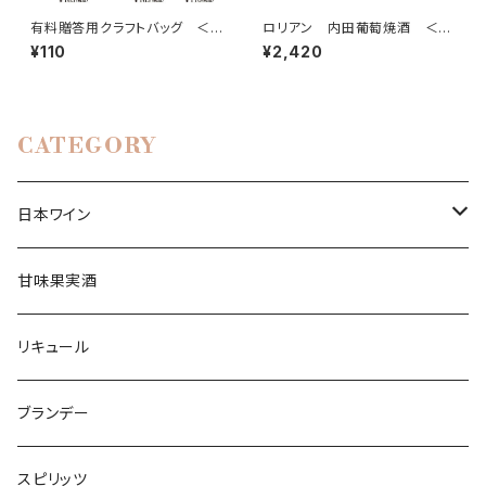
有料贈答用クラフトバッグ ＜1
ロリアン 内田葡萄焼酒 ＜ベ
本入り＿720ml用＞
ーリーA＞（ブランデー）
¥110
¥2,420
CATEGORY
日本ワイン
白ワイン
甘味果実酒
辛口ワイン
赤ワイン
リキュール
中口ワイン
フルボディ
ロゼワイン
ブランデー
甘口ワイン
ミディアムボディ
スパークリングワイン
スピリッツ